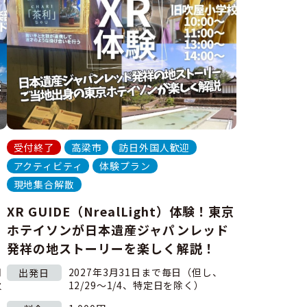
受付終了
高梁市
訪日外国人歓迎
アクティビティ
体験プラン
現地集合解散
XR GUIDE（NrealLight）体験！東京
ホテイソンが日本遺産ジャパンレッド
発祥の地ストーリーを楽しく解説！
月
2027年3月31日まで毎日（但し、
出発日
火
12/29～1/4、特定日を除く）