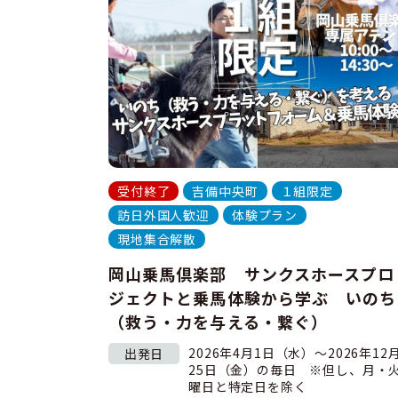
受付終了
吉備中央町
１組限定
訪日外国人歓迎
体験プラン
現地集合解散
岡山乗馬倶楽部 サンクスホースプロ
ジェクトと乗馬体験から学ぶ いのち
（救う・力を与える・繋ぐ）
2026年4月1日（水）～2026年12
出発日
25日（金）の毎日 ※但し、月・
曜日と特定日を除く