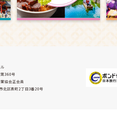
ベル
第360号
行業協会正会員
山市北区表町2丁目3番20号