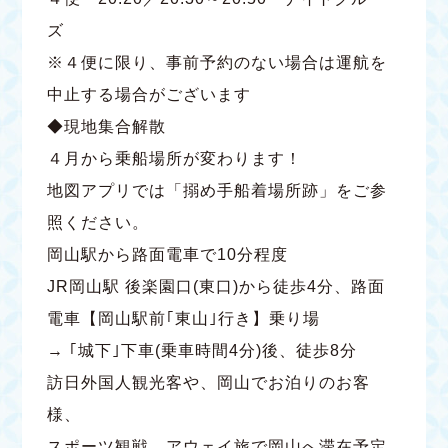
ズ
※４便に限り、事前予約のない場合は運航を
中止する場合がございます
◆現地集合解散
４月から乗船場所が変わります！
地図アプリでは「搦め手船着場所跡」をご参
照ください。
岡山駅から路面電車で10分程度
JR岡山駅 後楽園口(東口)から徒歩4分、路面
電車【岡山駅前｢東山｣行き】乗り場
→ ｢城下｣下車(乗車時間4分)後、徒歩8分
訪日外国人観光客や、岡山でお泊りのお客
様、
スポーツ観戦、アウェイ旅で岡山へ滞在予定