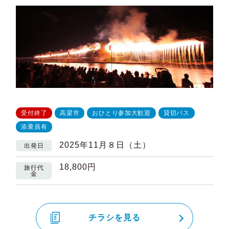
受付終了
高梁市
おひとり参加大歓迎
貸切バス
添乗員有
2025年11月８日（土）
出発日
18,800円
旅行代
金
チラシを見る