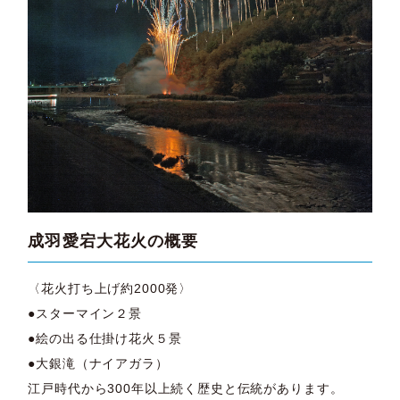
成羽愛宕大花火の概要
〈花火打ち上げ約2000発〉
●スターマイン２景
●絵の出る仕掛け花火５景
●大銀滝（ナイアガラ）
江戸時代から300年以上続く歴史と伝統があります。