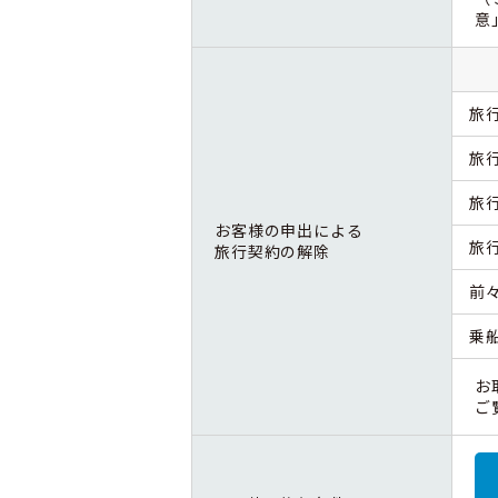
意
旅
旅
旅
お客様の申出による
旅
旅行契約の解除
前
乗
お
ご