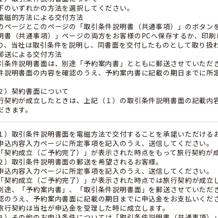
下のいずれかの方法を選択してください。
電磁的方法による交付方法
のページとこのページの「取引条件説明書（共通事項）」のボタン
明書（共通事項）」ページの両方をお客様のPCへ保存するか、印刷
り、当社は取引条件を説明し、同書面を交付したものとして取り扱
郵送による交付方法
引条件説明書面は、別途「予約案内書」とともに郵送させていただ
件説明書面の内容を確認のうえ、予約案内書に記載の期日までに所
。
２）契約書面について
行契約が成立したときは、上記（１）の取引条件説明書面の記載内
だきます。
１）取引条件説明書面を電磁方法で交付することを承諾いただける
申込内容入力ページに所定事項を記入のうえ、送信してください。
「契約成立（ご予約完了）」が表示された時点をもって旅行契約が
２）取引条件説明書面の郵送を希望されるお客様。
申込内容入力ページに所定事項を記入のうえ、送信してください。
「契約成立（ご予約完了）」が表示された時点では旅行契約が成立
別途、「予約案内書」、「取引条件説明書面」を郵送させていただ
認のうえ、予約案内書面に記載の期日までに申込金をお支払いくだ
旅行契約は当社が申込金を受理した時に成立します。
３）その他のお申込条件については「取引条件説明書（共通事項）