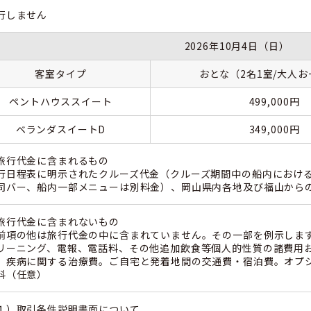
行しません
2026年10月4日（日）
客室タイプ
おとな（2名1室/大人
ペントハウススイート
499,000円
ベランダスイートD
349,000円
旅行代金に含まれるもの
行日程表に明示されたクルーズ代金（クルーズ期間中の船内における全食事
司バー、船内一部メニューは別料金）、岡山県内各地及び福山から
旅行代金に含まれないもの
前項の他は旅行代金の中に含まれていません。その一部を例示しま
リーニング、電報、電話料、その他追加飲食等個人的性質の諸費用
、疾病に関する治療費。ご自宅と発着地間の交通費・宿泊費。オプ
料（任意）
１）取引条件説明書面について