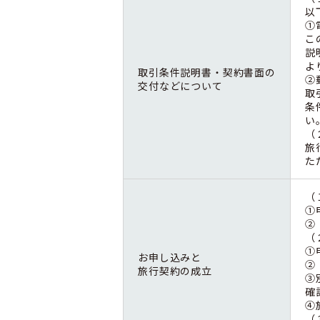
以
①
こ
説
よ
取引条件説明書・契約書面の
②
交付などについて
取
条
い
（
旅
た
（
①
②
（
①
お申し込みと
②
旅行契約の成立
③
確
④
（