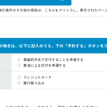
取引条件のその他の項目は、こちらをクリックし、表示されたペー
の場合は、以下に記入のうえ、下の「予約する」ボタンを
電磁的方法で交付することを承諾する
郵送による交付を希望する
クレジットカード
銀行振り込み
取引条件説明書面（重要事項）（このページ）をブ
などで保存しました。
確認
取引条件説明書面（共通事項）（PDF）を表示し保