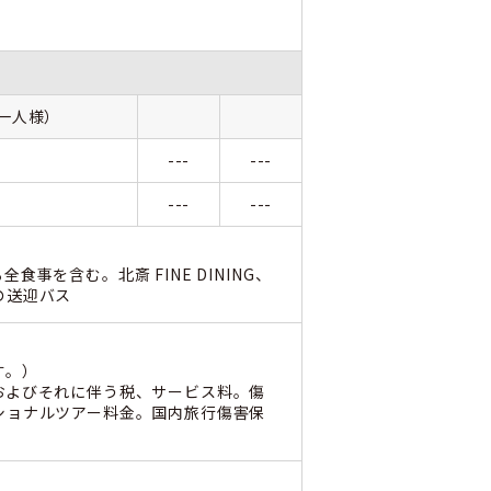
お一人様）
---
---
---
---
を含む。北斎 FINE DINING、
の送迎バス
す。）
およびそれに伴う税、サービス料。傷
ショナルツアー料金。国内旅行傷害保